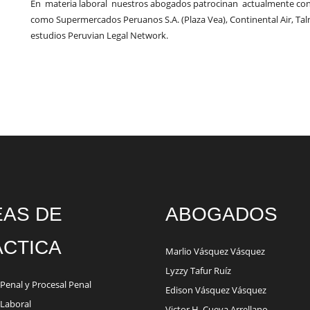
En materia laboral nuestros abogados patrocinan actualmente con
como Supermercados Peruanos S.A. (Plaza Vea), Continental Air, Talm
estudios Peruvian Legal Network.
EAS DE
ABOGADOS
CTICA
Marlio Vásquez Vásquez
Lyzzy Tafur Ruíz
Penal y Procesal Penal
Edison Vásquez Vásquez
Laboral
Victor H. Cueva Arrellano